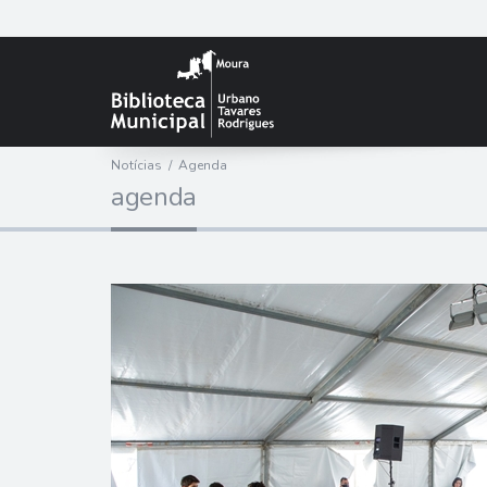
Notícias
/
Agenda
a
g
e
n
d
a