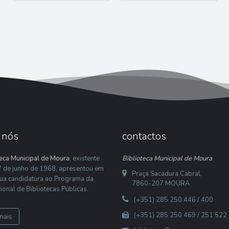
 nós
contactos
teca Municipal de Moura
, existente
Biblioteca Municipal de Moura
 de junho de 1968, apresentou em
Praça Sacadura Cabral,
ua candidatura ao Programa da
7860-207 MOURA
ional de Bibliotecas Públicas.
(+351) 285 250 446 / 400
(+351) 285 250 469 / 251 522
mais