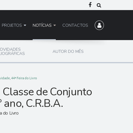
PROJETOS
NOTÍCIAS
CONTACTOS
OVIDADES
AUTOR DO MÊS
LIOGRÁFICAS
ividade
,
44ª Feira do Livro
 Classe de Conjunto
º ano, C.R.B.A.
a do Livro