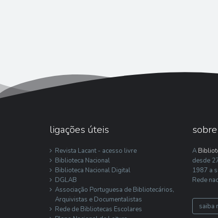
ligações úteis
sobre
Revista Lacant - acesso livre
A
Biblio
Biblioteca Nacional
desde 27
Biblioteca Nacional Digital
1987 a s
DGLAB
Rede nac
Associação Portuguesa de Bibliotecários,
Arquivistas e Documentalistas
saiba 
Rede de Bibliotecas Escolares