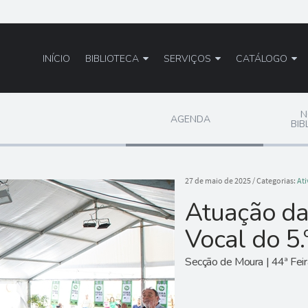
INÍCIO
BIBLIOTECA
SERVIÇOS
CATÁLOGO
N
AGENDA
BIB
27 de maio de 2025
/ Categorias:
At
Atuação da
Vocal do 5.
Secção de Moura | 44ª Feir