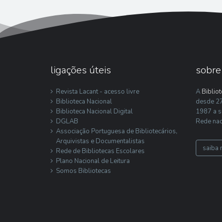
ligações úteis
sobre
Revista Lacant - acesso livre
A
Biblio
Biblioteca Nacional
desde 27
Biblioteca Nacional Digital
1987 a s
DGLAB
Rede nac
Associação Portuguesa de Bibliotecários,
Arquivistas e Documentalistas
saiba 
Rede de Bibliotecas Escolares
Plano Nacional de Leitura
Somos Bibliotecas