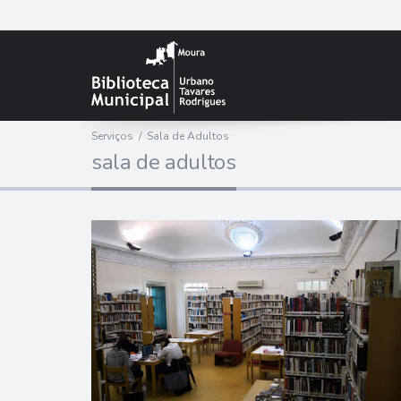
Serviços
/
Sala de Adultos
s
a
l
a
d
e
a
d
u
l
t
o
s